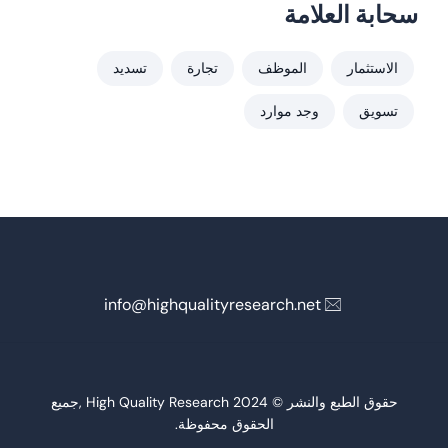
سحابة العلامة
الاستثمار
الموظف
تجارة
تسديد
تسويق
وجد موارد
info@highqualityresearch.net
حقوق الطبع والنشر © 2024 High Quality Research ,جميع
الحقوق محفوظة.