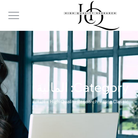
Ski
t
conten
Category: المالية
Blog Classic
>
High Quality Research
>
المالية