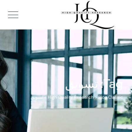
Ski
t
conten
Tag: تسويق
Blog Classic
>
High Quality Research
>
تسويق