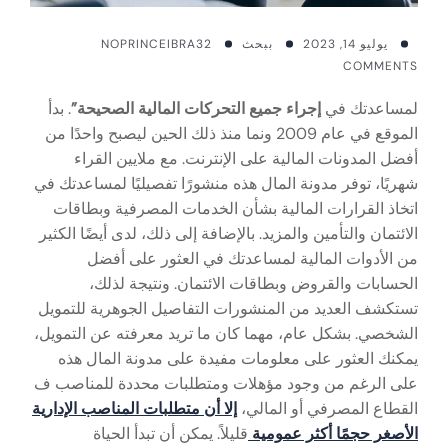
يوليو 14, 2023
ببحث
PRINCEIBRA32
NO
COMMENTS
لمساعدتك في
إجراء جميع التحركات المالية الصحيحة”
. بدأ
الموقع في عام 2009 ونما منذ ذلك الحين ليصبح واحدًا من
أفضل المدونات المالية على الإنترنت. مع ملايين القراء
شهريًا، توفر مدونة المال هذه منشورًا تفصيليًا لمساعدتك في
اتخاذ القرارات المالية بشأن الخدمات المصرفية وبطاقات
الائتمان والتأمين والمزيد. بالإضافة إلى ذلك، لدى أيضًا الكثير
من الأدوات المالية لمساعدتك في العثور على أفضل
الحسابات والقروض وبطاقات الائتمان. ونتيجة لذلك،
تستكشف العديد من المنشورات التفاصيل الجوهرية للتمويل
الشخصي. بشكل عام، مهما كان ما تريد معرفته عن التمويل،
يمكنك العثور على معلومات مفيدة على مدونة المال هذه
على الرغم من وجود مؤهلات ومتطلبات محددة للمناصب ف
القطاع المصرفي أو المالي،
إلا أن متطلبات المناصب الإدارية
الأصغر حجمًا أكثر عمومية
قليلاً. يمكن أن تبدأ الحياة