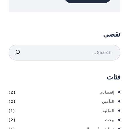
تقصى
فئات
إقتصادي
( 2 )
التأمين
( 2 )
المالية
( 1 )
ببحث
( 2 )
توظيف رأس مال
( 1 )