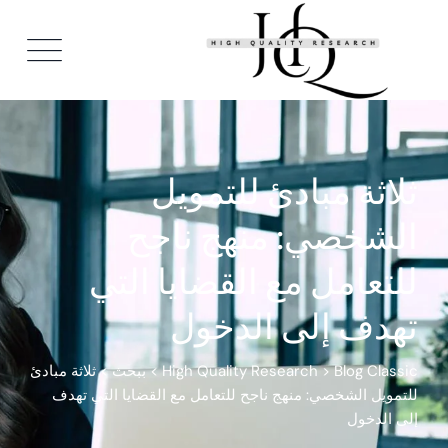
Ski
t
conten
ثلاثة مبادئ للتمويل
الشخصي: منهج ناجح
للتعامل مع القضايا التي
تهدف إلى الدخول
Blog Classic
>
High Quality Research
>
ببحث
>
ثلاثة مبادئ
للتمويل الشخصي: منهج ناجح للتعامل مع القضايا التي تهدف
إلى الدخول